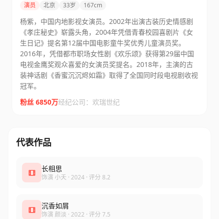
演员
北京
33岁
167cm
杨紫，中国内地影视女演员。2002年出演古装历史情感剧
《孝庄秘史》崭露头角，2004年凭借青春校园喜剧片《女
生日记》提名第12届中国电影童牛奖优秀儿童演员奖。
2016年，凭借都市职场女性剧《欢乐颂》获得第29届中国
电视金鹰奖观众喜爱的女演员奖提名。2018年，主演的古
装神话剧《香蜜沉沉烬如霜》取得了全国同时段电视剧收视
冠军。
粉丝 6850万
经纪公司：欢瑞世纪
代表作品
长相思
饰演 小夭 · 2024 · 评分 8.2
沉香如屑
饰演 颜淡 · 2022 · 评分 7.5