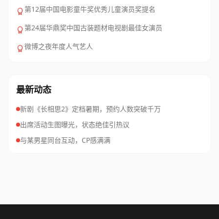
第12届中国电影童牛奖优秀儿童演员奖提名
第24届华鼎奖中国古装题材电视剧最佳女演员
微博之夜年度人气艺人
最新动态
新剧《长相思2》定档暑期，预约人数突破千万
出席活动生图曝光，状态绝佳引热议
与某男星同台互动，CP感满满