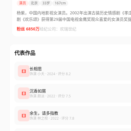
演员
北京
33岁
167cm
杨紫，中国内地影视女演员。2002年出演古装历史情感剧《孝
剧《欢乐颂》获得第29届中国电视金鹰奖观众喜爱的女演员奖
粉丝 6850万
经纪公司：欢瑞世纪
代表作品
长相思
饰演 小夭 · 2024 · 评分 8.2
沉香如屑
饰演 颜淡 · 2022 · 评分 7.5
余生，请多指教
饰演 林之校 · 2022 · 评分 7.8