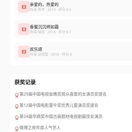
亲爱的，热爱的
饰演 佟年 · 2019 · 评分 8.5
香蜜沉沉烬如霜
饰演 锦觅 · 2018 · 评分 8.7
欢乐颂
饰演 邱莹莹 · 2016 · 评分 8
获奖记录
第29届中国电视金鹰奖观众喜爱的女演员奖提名
第12届中国电影童牛奖优秀儿童演员奖提名
第24届华鼎奖中国古装题材电视剧最佳女演员
微博之夜年度人气艺人