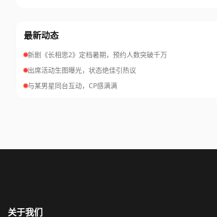
最新动态
新剧《长相思2》定档暑期，预约人数突破千万
出席活动生图曝光，状态绝佳引热议
与某男星同台互动，CP感满满
关于我们