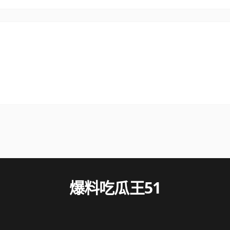
爆料吃瓜王51