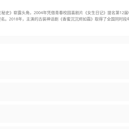
庄秘史》崭露头角，2004年凭借青春校园喜剧片《女生日记》提名第12届
提名。2018年，主演的古装神话剧《香蜜沉沉烬如霜》取得了全国同时段