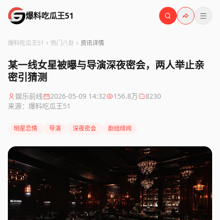
爆料吃瓜王51
爆料吃瓜王51
热门八卦
资讯详情
某一线女星被曝与导演深夜密会，两人举止亲
密引猜测
娱乐前线
2026-05-09 14:32
156.8万
8230
来源：爆料吃瓜王51
明星恋情
导演
深夜密会
剧组绯闻