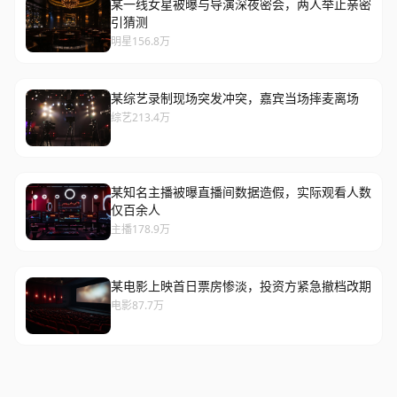
某一线女星被曝与导演深夜密会，两人举止亲密
引猜测
明星
156.8万
某综艺录制现场突发冲突，嘉宾当场摔麦离场
综艺
213.4万
某知名主播被曝直播间数据造假，实际观看人数
仅百余人
主播
178.9万
某电影上映首日票房惨淡，投资方紧急撤档改期
电影
87.7万