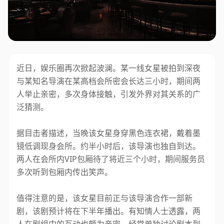
近日，娱乐圈再次掀起波澜。某一线女星被拍到深夜
与某知名导演在某高档会所密会长达三小时，期间两
人举止亲密，多次身体接触，引发外界对其关系的广
泛猜测。
据目击者描述，当晚该女星身穿黑色连衣裙，戴着墨
镜低调现身会所。约半小时后，该导演也独自到达。
两人在会所内VIP包厢待了将近三个小时，期间服务员
多次听到包厢内传出笑声。
值得注意的是，该女星目前正与该导演合作一部新
剧，该剧预计将在下半年播出。有知情人士透露，两