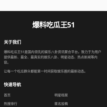
爆料吃瓜王51
关于我们
爆料吃瓜王51是国内领先的娱乐八卦资讯聚合平台，致力于为用户
提供最新、最全、最真实的娱乐八卦、明星动态、热点新闻等内
容。
让每一个吃瓜群众都能第一时间获取娱乐圈的最新动态。
快速导航
首页
明星档案
热搜排行
匿名投稿