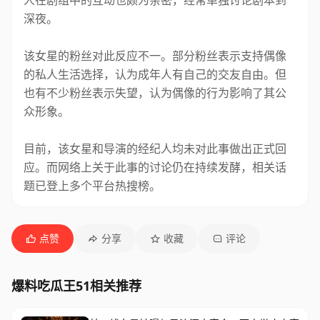
人在剧组中的互动也颇为亲密，经常单独讨论剧本到
深夜。
该女星的粉丝对此反应不一。部分粉丝表示支持偶像
的私人生活选择，认为成年人有自己的交友自由。但
也有不少粉丝表示失望，认为偶像的行为影响了其公
众形象。
目前，该女星和导演的经纪人均未对此事做出正式回
应。而网络上关于此事的讨论仍在持续发酵，相关话
题已登上多个平台热搜榜。
点赞
分享
收藏
评论
爆料吃瓜王51相关推荐