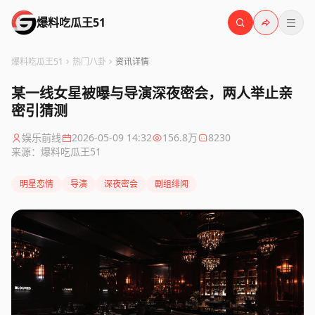
爆料吃瓜王51
爆料吃瓜王51
热门八卦
资讯详情
某一线女星被曝与导演深夜密会，两人举止亲
密引猜测
娱乐前线
2026-05-09 14:32
156.8万
8230
来源：爆料吃瓜王51
明星恋情
导演
深夜密会
剧组绯闻